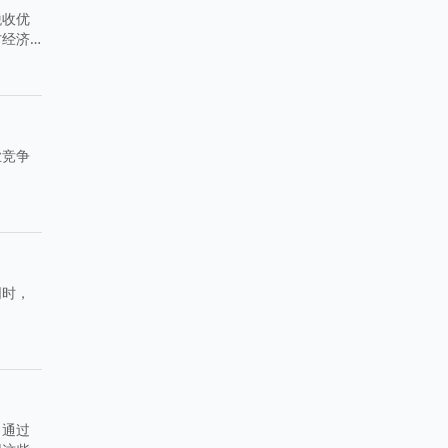
税收优
方经济
业竞争
同时，
。通过